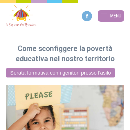
MENU
Facebook
page
opens
Come sconfiggere la povertà
in
educativa nel nostro territorio
new
window
Serata formativa con i genitori presso l'asilo