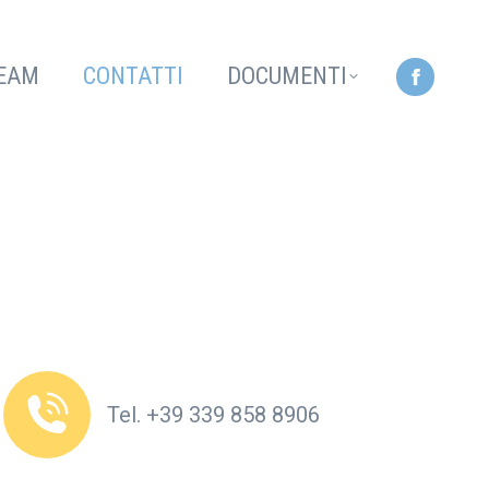
opens
in
EAM
CONTATTI
DOCUMENTI
Facebo
new
page
window
opens
in
new
window
Tel. +39 339 858 8906