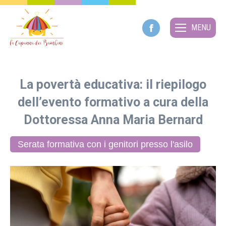
MENU
Facebook
page
opens
La povertà educativa: il riepilogo
in
dell’evento formativo a cura della
new
Dottoressa Anna Maria Bernard
window
Serata formativa con i genitori presso l'asilo